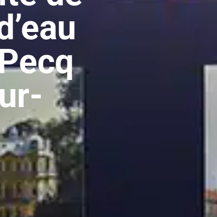
d’eau
 Pecq
ur-