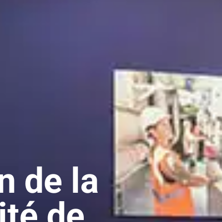
n de la
ité de