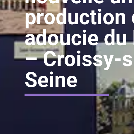
production 
adoucie du
– Croissy-s
Seine