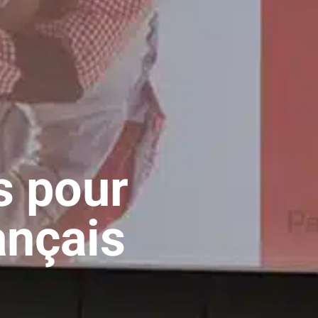
 pour
rançais