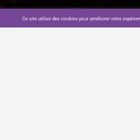
Ce site utilise des cookies pour améliorer votre expérien
influence factory a eu le plaisir
d’accompagner de nouveau
l’Institut Français de la Mode sur
l’organisation de ses 2 grands
moments forts de l’année :
le Fashion Reboot, en novembre 2021 dans ses
locaux, dont le thème cette année était « Repenser
la mode »,
la cérémonie de remise de diplômes, début
décembre, en présence de plus de 800 participants.