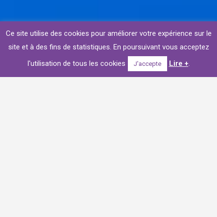
Ce site utilise des cookies pour améliorer votre expérience sur le
site et à des fins de statistiques. En poursuivant vous acceptez
l'utilisation de tous les cookies
Lire +
.
J'accepte
le 8 octobre 2017, 2 événements pour Pitch
Immobilier/VINCI Immobilier et la ville de
Bagnolet
L’agence influence
factory
a organisé
à la fois
la pose
de la première pierre de la résidence O’CŒUR
réalisée
par
les promoteurs Pitch
Immobilier et VINCI
Immobilier et l’inauguration de la nouvelle place
Salvador Allende pour la Ville de Bagnolet
le dimanche
8 octobre, à Bagnolet.